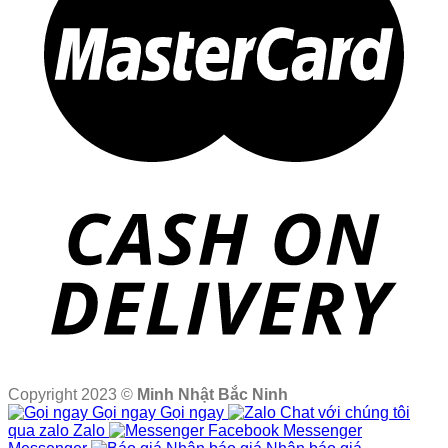
Copyright 2023 ©
Minh Nhật Bắc Ninh
Gọi ngay
Gọi ngay
Chat với chúng tôi
qua zalo
Zalo
Facebook Messenger