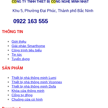
CÔ
NG TY TNHH THIẾT BỊ
CÔ
NG NGHỆ MINH NHẬT
Khu 5, Phường Đại Phúc, Thành phố Bắc Ninh
0922 163 555
THÔNG TIN
Giới thiệu
Giải pháp Smarthome
Công trình tiêu biểu
Tin tức
Tuyển dụng
SẢN PHẨM
Thiết bị nhà thông minh Lumi
Thiết bị nhà thông minh Vconnex
Thiết bị nhà thông minh Dofa
Khóa cửa thông minh
Cổng tự động
Chuông cửa có hình