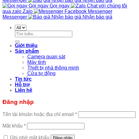
Messenger
Nhận báo giá
Nhận báo giá
Gọi ngay
Gọi ngay
Chat với chúng tôi
qua zalo
Zalo
Facebook Messenger
Messenger
Nhận báo giá
Nhận báo giá
Tìm
kiếm:
Giới thiệu
Sản phẩm
Camera quan sát
Máy tính
Thiết bị nhà thông minh
Cửa tự động
Tin tức
Hỗ trợ
Liên hệ
Đăng nhập
Tên tài khoản hoặc địa chỉ email
*
Mật khẩu
*
Ghi nhớ mật khẩu
Đăng nhập